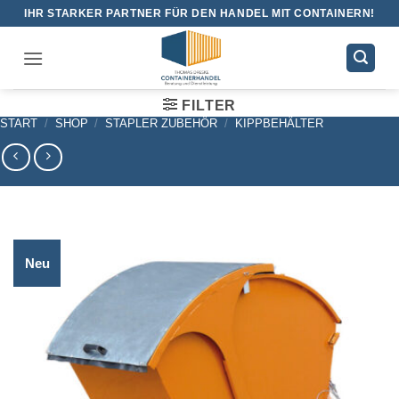
Zum
IHR STARKER PARTNER FÜR DEN HANDEL MIT CONTAINERN!
Inhalt
springen
FILTER
START
/
SHOP
/
STAPLER ZUBEHÖR
/
KIPPBEHÄLTER
Neu